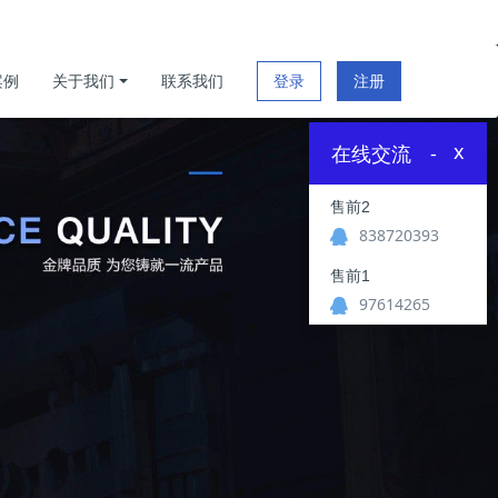
案例
关于我们
联系我们
登录
注册
x
在线交流
-
售前2
838720393
售前1
97614265