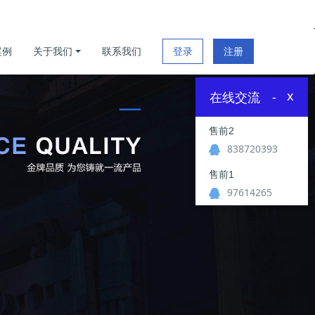
案例
关于我们
联系我们
登录
注册
x
在线交流
-
售前2
838720393
售前1
97614265