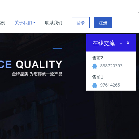
案例
关于我们
联系我们
登录
注册
x
在线交流
-
售前2
838720393
售前1
97614265