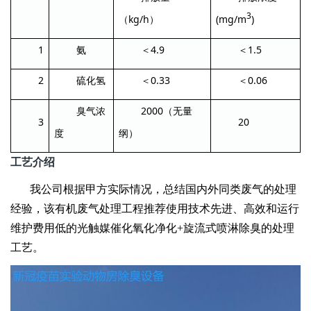
3
kg/h
(mg/m
)
（
）
1
4.9
1.5
氨
＜
＜
2
0.33
0.06
硫化氢
＜
＜
2000
臭气浓
（无量
3
20
度
纲）
工艺介绍
我公司根据甲方实际情况，总结国内外同类废气的处理
经验，该有机废气处理工程推荐使用技术先进、高效和运行
维护费用低的光触媒催化氧化净化+旋流式喷淋除臭的处理
工艺。