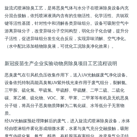
旋流式喷淋除臭工艺，是将恶臭气体与水分子在喷淋除臭设备内充
分混合接触，依托喷淋液滴内含有的生物活性、化学活性、共轭双
键等活性基团，针对性中和消解各类异味组分。设备可吸附空气中
游离异味分子，改变异味分子空间构型，弱化分子化合键，提升分
子活性，促进异味组分发生化合反应，实现异味消解、空气净化。
（水中配比添加植物除臭液，可优化工况除臭净化效果）。
新冠疫苗生产企业实验动物房除臭项目工艺流程说明
恶臭废气在引风机负压收集作用下，送入UV光触媒废气净化设备。
设备依托特制高能高臭氧UV紫外线光束作用于废气组分，裂解氨、
三甲胺、硫化氢、甲硫氢、甲硫醇、甲硫醚、二甲二硫、二硫化
碳、苯乙烯、硫化物、VOC、苯、甲苯、二甲苯等有机及无机恶臭
分子链，将高分子恶臭物质降解为二氧化碳、水等低分子无害物
质。
经UV光触媒预处理降解后的废气，进入旋流式喷淋除臭设备，水体
经由喷淋组件雾化形成细微水雾，水雾与臭气充分交融接触，吸附
废气内硫化氢、氨气、醇类、有机胺等有害组分，改变臭气分子结