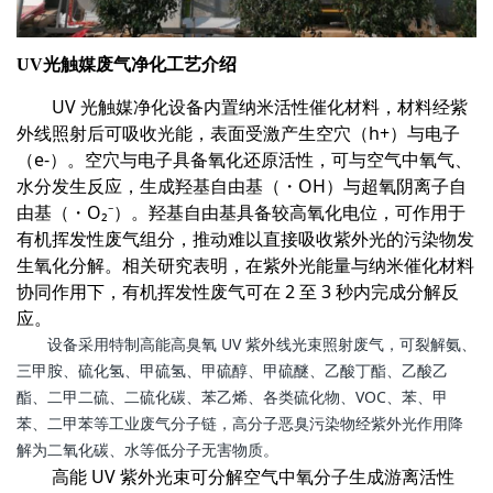
UV
光触媒废气净化工艺介绍
UV 光触媒净化设备内置纳米活性催化材料，材料经紫
外线照射后可吸收光能，表面受激产生空穴（h+）与电子
（e-）。空穴与电子具备氧化还原活性，可与空气中氧气、
水分发生反应，生成羟基自由基（・OH）与超氧阴离子自
由基（・O₂⁻）。羟基自由基具备较高氧化电位，可作用于
有机挥发性废气组分，推动难以直接吸收紫外光的污染物发
生氧化分解。相关研究表明，在紫外光能量与纳米催化材料
协同作用下，有机挥发性废气可在 2 至 3 秒内完成分解反
应。
设备采用特制高能高臭氧 UV 紫外线光束照射废气，可裂解氨、
三甲胺、硫化氢、甲硫氢、甲硫醇、甲硫醚、乙酸丁酯、乙酸乙
酯、二甲二硫、二硫化碳、苯乙烯、各类硫化物、VOC、苯、甲
苯、二甲苯等工业废气分子链，高分子恶臭污染物经紫外光作用降
解为二氧化碳、水等低分子无害物质。
高能 UV 紫外光束可分解空气中氧分子生成游离活性