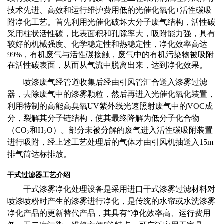
技术先进、
高效和运行维护费用低的光催化氧化+活性碳吸
附净化工艺。
首先利用光催化破坏大分子废气结构，活性碳
采用柱状活性碳，比表面积和孔隙率大，吸附能力强，具有
较好的机械强度、化学稳定性和热稳定性，净化效率高达
99%，有机废气与活性碳接触，废气中的有机污染物被吸附
在活性碳表面，从而从气流中脱离出来，达到净化效果。
喷漆废气经管道收集后经由引风管汇合送入漆雾过滤
器，去除废气中的漆雾颗粒，然后再进入光催化氧化装置，
利用特制的高能高臭氧UV紫外线光速照射废气中的VOC成
分，裂解其分子链结构，使其最终降解为低分子化合物
（CO
和H
O）。部分未被分解的废气进入活性碳吸附装置
2
2
进行吸附，经上述工艺处理后的气体才由引风机抽送入15m
排气筒达标排放。
干式过滤器工艺介绍
干式漆雾净化处理设备是采用进口干式漆雾过滤材料对
喷漆喷粉时产生的漆雾进行净化，是传统的水帘或水洗漆雾
净化产品的更新替代产品，其具有“净化效率高、运行费用