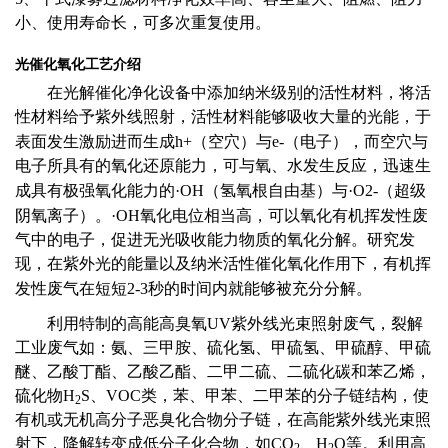
小、使用寿命长，可多次重复使用。
光催化氧化工艺介绍
在光解催化净化设备中添加纳米级别的活性材料，将活
性材料给予紫外线照射，活性材料能够吸收大量的光能，于
表面发生激励进而生成
h+
（空穴）与
e-
（电子），而空穴与
电子所具有的氧化还原能力，可与氧、水发生反应，迅速生
成具有极强氧化能力的
·OH
（氢氧根自由基）与
·O2-
（超级
阴氧离子）。
·OH
氧化电位相当高，可以氧化有机挥发性废
气中的电子，促进无光吸收能力物质的氧化分解。研究发
现，在紫外光的能量以及纳米活性催化氧化作用下，有机挥
发性废气在短短
2-3
秒的时间内就能够被充分分解。
利用特制的高能高臭氧UV紫外线光束照射废气，裂解
工业废气如：氨、三甲胺、硫化氢、甲硫氢、甲硫醇、甲硫
醚、乙酸丁酯、乙酸乙酯、二甲二硫、二硫化碳和苯乙烯，
硫化物H
S、VOC类，苯、甲苯、二甲苯的分子链结构，使
2
有机或无机高分子恶臭化合物分子链，在高能紫外线光束照
射下，降解转变成低分子化合物，如CO
、H
O等。利用高