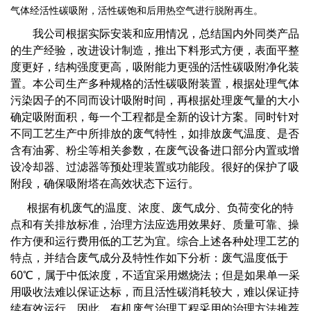
气体经活性碳吸附，活性碳饱和后用热空气进行脱附再生。
我公司根据实际安装和应用情况，总结国内外同类产品
的生产经验，改进设计制造，推出下料形式方便，表面平整
度更好，结构强度更高，吸附能力更强的活性碳吸附净化装
置。本公司生产多种规格的活性碳吸附装置，根据处理气体
污染因子的不同而设计吸附时间，再根据处理废气量的大小
确定吸附面积，每一个工程都是全新的设计方案。同时针对
不同工艺生产中所排放的废气特性，如排放废气温度、是否
含有油雾、粉尘等相关参数，在废气设备进口部分内置或增
设冷却器、过滤器等预处理装置或功能段。很好的保护了吸
附段，确保吸附塔在高效状态下运行。
根据有机废气的温度、浓度、废气成分、负荷变化的特
点和有关排放标准，治理方法应选用效果好、质量可靠、操
作方便和运行费用低的工艺为宜。
综合上述各种处理工艺的
特点，并结合废气成分及特性作如下分析：废气温度低于
60
℃，属于中低浓度，不适宜采用燃烧法；但是如果单一采
用吸收法难以保证达标，而且活性碳消耗较大，难以保证持
续有效运行。因此，
有机废气治理工程采用的治理方法推荐