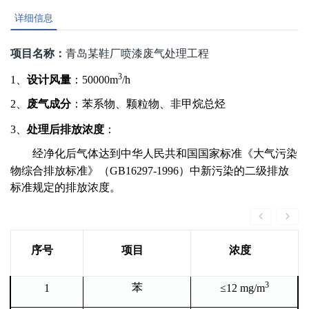
详细信息
项目名称：
青岛某鞋厂喷漆废气处理工程
3
1
、
设计风量
：
50000m
/h
2、
废气成分
：苯系物、颗粒物、非甲烷总烃
3
、
处理后排放浓度
：
经净化后气体达到中华人民共和国国家标准《大气污染
物综合排放标准》（
GB16297-1996
）中新污染的二级排放
标准规定的排放浓度。
序号
项目
浓度
3
苯
1
≤12 mg/m