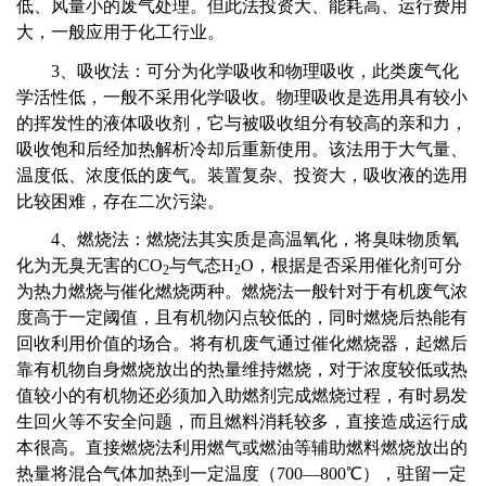
低、风量小的废气处理。但此法投资大、能耗高、运行费用
大，一般应用于化工行业。
3
、吸收法：可分为化学吸收和物理吸收，此类废气化
学活性低，一般不采用化学吸收。物理吸收是选用具有较小
的挥发性的液体吸收剂，它与被吸收组分有较高的亲和力，
吸收饱和后经加热解析冷却后重新使用。该法用于大气量、
温度低、浓度低的废气。装置复杂、投资大，吸收液的选用
比较困难，存在二次污染。
4
、燃烧法：燃烧法其实质是高温氧化，将臭味物质氧
化为无臭无害的CO
与气态H
O，根据是否采用催化剂可分
2
2
为热力燃烧与催化燃烧两种。燃烧法一般针对于有机废气浓
度高于一定阈值，且有机物闪点较低的，同时燃烧后热能有
回收利用价值的场合。将有机废气通过催化燃烧器，起燃后
靠有机物自身燃烧放出的热量维持燃烧，对于浓度较低或热
值较小的有机物还必须加入助燃剂完成燃烧过程，有时易发
生回火等不安全问题，而且燃料消耗较多，直接造成运行成
本很高。直接燃烧法利用燃气或燃油等辅助燃料燃烧放出的
热量将混合气体加热到一定温度（700—800℃），驻留一定