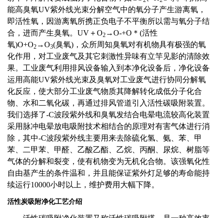
2
2
能高臭氧UV紫外线光束分解空气中的氧分子产生游离氧，
即活性氧，因游离氧所携正负电子不平衡所以需与氧分子结
合，进而产生臭氧。UV＋O
→O-+O＊(活性
2
氧)O+O
→O
(臭氧)，众所周知臭氧对有机物具有极强的氧
2
3
化作用，对工业废气及其它刺激性异味有立竿见影的清除效
果。工业废气利用排风设备输入到本净化设备后，净化设备
运用高能UV紫外线光束及臭氧对工业废气进行协同分解氧
化反应，使大部分工业废气物质其降解转化成低分子化合
物、水和二氧化碳，再通过排风管道引入活性碳吸附装置。
我们选择了-C波段紫外线和臭氧发结合电晕电流较高化装置
采用脉冲电晕放电吸附技术相结合的原理对有害气体进行消
除，其中-C波段紫外线主要用来去除硫化氢、氨、苯、甲
苯、二甲苯、甲醛、乙酸乙酯、乙烷、丙酮、尿烷、树脂等
气体的分解和裂变，使有机物变为无机化合物。该强氧化性
自由基产生的条件温和，并且能保证紫外灯足够的寿命能持
续运行10000小时以上，维护费用大幅下降。
活性炭吸附净化工艺介绍