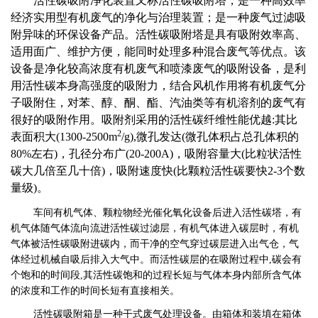
活性碳吸附净化装置又称活性碳吸附塔，是一种高效率
经济实用型有机废气的净化与治理装置；是一种废气过滤吸
附异味的环保设备产品。活性碳吸附塔是具有吸附效率高、
适用面广、维护方便，能同时处理多种混合废气等优点。该
设备是净化较高浓度有机废气和喷漆废气的吸附设备，是利
用活性碳本身高强度的吸附力，结合风机作用将有机废气分
子吸附住，对苯、醇、酮、酯、汽油类等有机溶剂的废气有
很好的吸附作用。吸附剂采用的活性碳纤维性能优越:其比
2
表面积大(1300-2500m
/g),微孔发达(微孔体积占总孔体积的
80%左右)，孔径分布广(20-200A)，吸附容量大(比粒状活性
碳大几倍至几十倍)，吸附速度快(比颗粒活性碳要快2-3个数
量级)。
车间有机气体、颗粒物经光催化氧化设备后进入活性碳塔，有
机气体随气体流向流进活性碳过滤层，有机气体进入碳层时，有机
气体被活性碳吸附进碳内，而干净的空气穿过碳层进入出气仓，气
体经过机械自吸后排入大气中。而活性碳层的在吸附过程中,碳会有
个饱和的时间段,其活性碳饱和的过程长短与气体本身内部所含气体
的浓度和工作的时间长短有直接相关。
活性碳吸附箱是一种干式废气处理设备。由箱体和装填在箱体