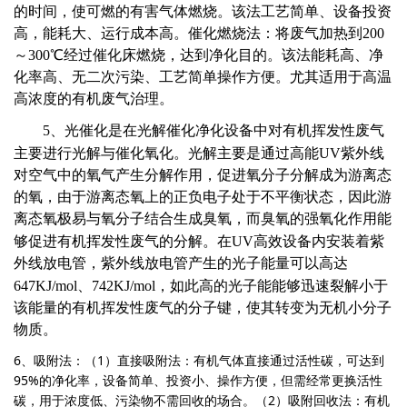
的时间，使可燃的有害气体燃烧。该法工艺简单、设备投资
高，能耗大、运行成本高。催化燃烧法：将废气加热到200
～300℃经过催化床燃烧，达到净化目的。该法能耗高、净
化率高、无二次污染、工艺简单操作方便。尤其适用于高温
高浓度的有机废气治理。
5
、
光催化是在光解催化净化设备中对有机挥发性废气
主要进行光解与催化氧化。光解主要是通过高能
UV
紫外线
对空气中的氧气产生分解作用，促进氧分子分解成为游离态
的氧，由于游离态氧上的正负电子处于不平衡状态，因此游
离态氧极易与氧分子结合生成臭氧，而臭氧的强氧化作用能
够促进有机挥发性废气的分解。在
UV
高效设备内安装着紫
外线放电管，紫外线放电管产生的光子能量可以高达
647KJ/mol
、
742KJ/mol
，如此高的光子能能够迅速裂解小于
该能量的有机挥发性废气的分子键，使其转变为无机小分子
物质。
6
1
、吸附法：（
）直接吸附法：有机气体直接通过活性碳，可达到
95%
的净化率，设备简单、投资小、操作方便，但需经常更换活性
2
碳，用于浓度低、污染物不需回收的场合。（
）吸附回收法：有机