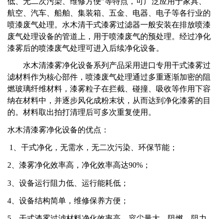
低、无二次污染、维修方便”等特点，可广泛应用于家具、
航空、汽车、船舶、集装箱、五金、电器、电子等各行业的
喷漆废气处理。水木清干式漆雾过滤器一般安装在排放喷漆
废气处理设备的管道上，用于喷漆废气的预处理。经过净化
漆雾后的喷漆废气处理可进入后续净化设备。
水木清漆雾净化设备系列产品采用进口专用干式漆雾过
滤材料作为核心部件，喷漆废气处理通过多重逐渐加密的阻
燃玻璃纤维材料，漆雾粒子在拦截、碰撞、吸收等作用下容
纳在材料中，并逐步风化成粉末状，从而达到净化漆雾的目
的。材料取出拍打清理后可多次重复使用。
水木清漆雾净化设备的优点：
1
、干式净化，无需水，无二次污染、环保节能；
2
、漆雾净化效率高，净化效率高达
90%
；
3
、设备运行阻力低、运行能耗低；
4
、设备结构简单，维修保养方便；
5
、干式漆雾过滤材料净化效率高、容尘量大、阻燃、阻力