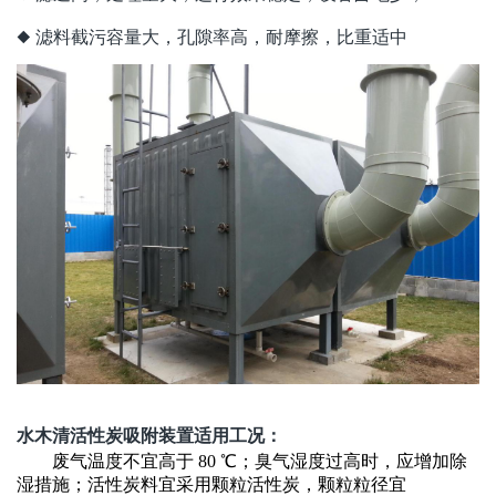
◆ 滤料截污容量大，孔隙率高，耐摩擦，比重适中
水木清活性炭吸附装置适用工况：
废气
温度不宜高于
80
℃
；
臭气湿度过高时，应增加除
湿措施；活性炭料宜采用颗粒活性炭，颗粒粒径宜