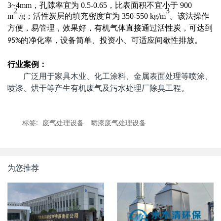
3~4mm
，孔隙率宜为
0.5-0.65
，比表面积不宜小于
900
2
3
m
/g
；活性炭层的填充密度宜为
350-550 kg/m
。该法操作
方便，易管理，效果好，有
机气体直接通过活性炭，可达到
的净化率，设备简单、投资小
、可适应间歇性排放。
95%
行业案例：
广泛用于家具木业、化工涂料、金属表面处理等喷涂、
喷漆、烘干等产生有机废气及污水处理厂除臭工程。
标签:
废气处理设备
喷漆废气处理设备
为您推荐