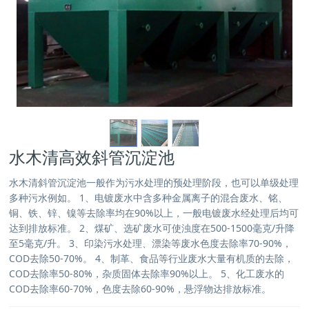
水木清高效斜管沉淀池
水木清斜管沉淀池一般作为污水处理的预处理阶段，也可以单级处理
多种污水例如。 1、电镀废水中含多种金属离子的混合废水、铭、
铜、铁、锌、镍等去除率均在90%以上，一般电镀废水经处理后均可
达到排放标准。 2、煤矿、选矿废水可使浊度在500-1500毫克/升降
至5毫克/升。 3、印染污水处理、漂染等废水色度去除率70-90%，
COD去除50-70%。 4、制革、食品等行业废水大量有机质的去除，
COD去除率50-80%，杂质固体去除率90%以上。 5、化工废水的
COD去除率60-70%，色度去除60-90%，悬浮物达排放标准。