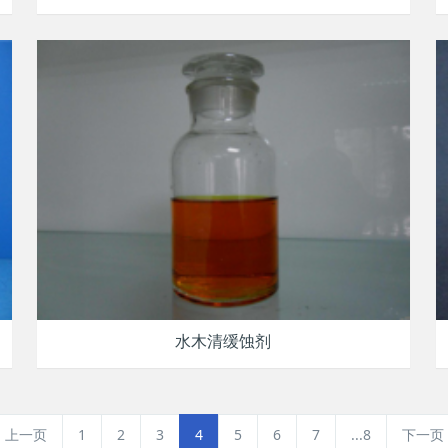
水木清缓蚀剂
上一页
1
2
3
4
5
6
7
...8
下一页