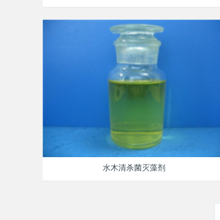
水木清杀菌灭藻剂