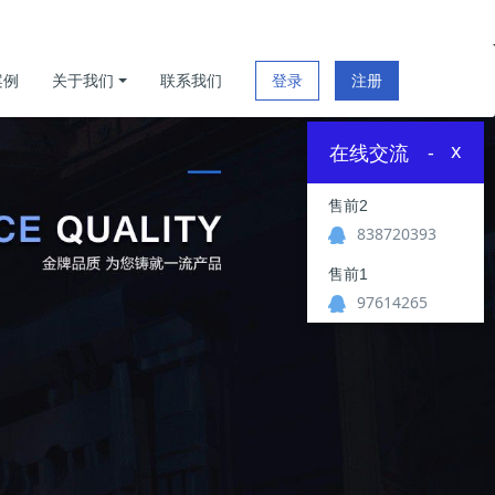
案例
关于我们
联系我们
登录
注册
x
在线交流
-
售前2
838720393
售前1
97614265