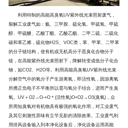
利用特制的高能高臭氧UV紫外线光束照射废气，
裂解工业废气如：氨、三甲胺、硫化氢、甲硫氢、甲硫
醇、甲硫醚、乙酸丁酯、乙酸乙酯、二甲二硫、二硫化
碳和苯乙烯，硫化物H2S、VOC类，苯、甲苯、二甲苯
的分子链结构，使有机或无机高分子恶臭化合物分子
链，在高能紫外线光束照射下，降解转变成低分子化合
物，如CO2、H2O等。利用高能高臭氧UV紫外线光束
分解空气中的氧分子产生游离氧，即活性氧，因游离氧
所携正负电子不平衡所以需与氧分子结合，进而产生臭
氧。UV＋O2→O-+O＊(活性氧)O+O2→O3(臭氧)，众
所周知臭氧对有机物具有极强的氧化作用，对工业废气
及其它刺激性异味有立竿见影的清除效果。工业废气利
用排风设备输入到本净化设备后，净化设备运用高能