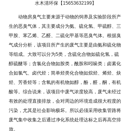
水木清环保【15653632199】
动物房臭气主要来源于动物的饲养及实验阶段所产
生的恶臭气体，其主要成分为氨、硫化氢、甲硫醇、三
甲胺、苯乙烯、乙醛、二硫化甲基等恶臭气体。根据臭
气成分分析，该项目所产生的废气主要是由氨和硫化物
等组成。大致可以分为5类，含硫化合物如硫化氢，硫
醇硫醚等；含氯化合物如胺类，酰胺和吲哚类；卤素化
合如氯气、卤代烃；简单烃类化合物如烷烃、烯烃、炔
烃、芳香烃等；含氧的有机物如醇，酚，醛，酮，有机
酸等。综合说来，该项目中废气浓度较高，废气未经过
有效的处理直接排放，会对周边的环境造成很大程度的
污染，尤其是社会影响极坏。所以必须采用收集管路将
废气集中收集之后通过净化系统处理达标之后再高空排
放。