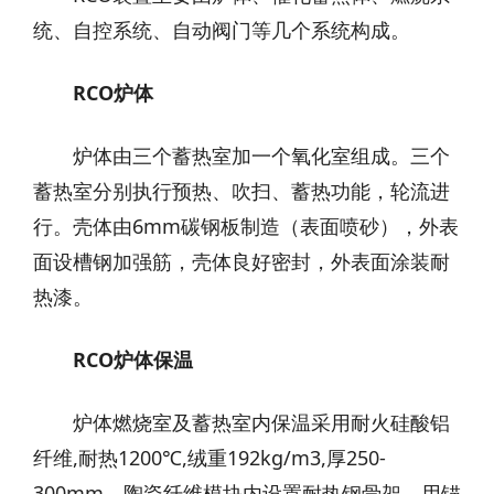
统、自控系统、自动阀门等几个系统构成。
RCO
炉体
炉体由三个蓄热室加一个氧化室组成。三个
蓄热室分别执行预热、吹扫、蓄热功能，轮流进
行。壳体由6mm碳钢板制造（表面喷砂），外表
面设槽钢加强筋，壳体良好密封，外表面涂装耐
热漆。
RCO
炉体保温
炉体燃烧室及蓄热室内保温采用耐火硅酸铝
纤维,耐热1200℃,绒重192kg/m3,厚250-
300mm。陶瓷纤维模块内设置耐热钢骨架，用锚