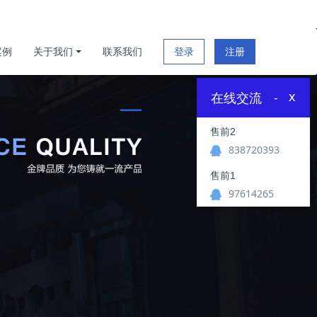
案例
关于我们
联系我们
登录
注册
x
在线交流
-
售前2
838720393
售前1
97614265