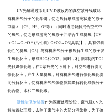
UV光解通过采用UV-D波段内的真空紫外线破坏
有机废气分子的化学键，使之裂解形成游离状态的原子
或基团（C*、H*、O*等）；同时通过裂解混合空气中
的氧气，使之形成游离的氧原子并结合生成臭氧【UV
＋O2→O-+O＊(活性氧) O+O2→O3(臭氧)】。具有强氧
化性的臭氧（O3）与有机废气分子被裂解生成的原子发
生氧化反应，形成H2O和CO2。同时，利用特制的TiO2
光触媒催化剂，在U紫外光的照射下，对空气进行协同
催化反应，产生大量臭氧，对有机废气进行催化氧化协
同分解反应，使有机废气气体物质其降解转化成低分子
化合物、水和二氧化碳。
活性炭吸附装置
作为深度处理阶段，废气经UV光
解装置处理后，去除了废气中的大部分污染物，为了确