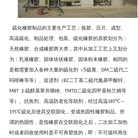
硫化橡胶制品的主要生产工艺：炼胶、压片、成型、
高温硫化、制品处理、包装。硫化橡胶的原胶划分为：
天然橡胶、合成橡胶两大类，其中从加工工艺上又划分
为：乳液橡胶、固体块状橡胶、固体粉末橡胶。相同的
S
是都需要加入各种大量的硫化剂（
硫黄、
二硫代二
DM
吗啡啉等等）、促进剂（
二丁基二硫代氨基甲酸锌、
BZ
硫醇基苯并噻睉、
二硫化四甲基秋兰姆等
MBT 2-
TMTD
等）、抗焦剂、高温防老化等助剂，经过高温
℃～
185
℃硫化后使其交联固化，变成热固性橡胶制品。所
195
谓的热固性，是指橡胶在交联固化之后，二次加工加热
时或者回收使用时是不可再塑造的，即：不可循环再生