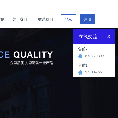
案例
关于我们
联系我们
登录
注册
x
在线交流
-
售前2
838720393
售前1
97614265