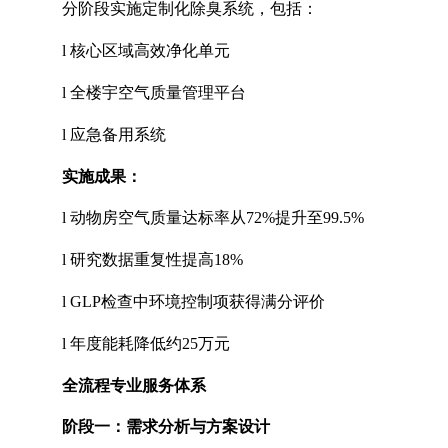
分阶段实施定制化除臭系统，包括：
l
核心区域高效净化单元
l
全楼宇空气质量管理平台
l
应急备用系统
实施成果：
l
动物房空气质量达标率从
72%
提升至
99.5%
l
研究数据重复性提高
18%
l
GLP
检查中环境控制项获得满分评价
l
年度能耗降低约
25
万元
全流程专业服务体系
阶段一：需求分析与方案设计