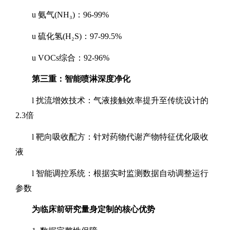
u
氨气
(NH
₃
)
：
96-99%
u
硫化氢
(H
₂
S)
：
97-99.5%
u
VOCs
综合：
92-96%
第三重：智能喷淋深度净化
l
扰流
增效技术：气液接触效率提升至传统设计的
2.3
倍
l
靶向吸收配方：针对药物代谢产物特征优化吸收
液
l
智能调控系统：根据实时监测数据自动调整运行
参数
为临床前研究量身定制的核心优势