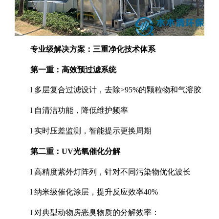
专业级解决方案：三重净化技术体系
第一重：高效预过滤系统
l
多层复合过滤设计，去除
>95%
的颗粒物和气溶胶
l
自清洁功能，降低维护频率
l
实时压差监测，智能提示更换周期
第二重：
UV
光氧催化分解
l
高精度紫外灯阵列，针对不同污染物优化波长
l
纳米级催化涂层，提升反应效率
40%
l
对典型动物房恶臭物质的分解效率：