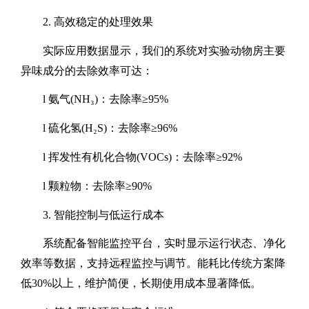
2.
高效稳定的处理效果
实际应用数据显示，我们的系统对实验动物房主要
异味成分的去除效率可达：
l
氨气
(NH
₃
)
：去除率≥
95%
l
硫化氢
(H
₂
S)
：去除率≥
96%
l
挥发性有机化合物
(VOCs)
：去除率≥
92%
l
颗粒物：去除率
≥
90%
3.
智能控制与低运行成本
系统配备智能监控平台，实时显示运行状态、净化
效率等数据，支持远程监控与调节。能耗比传统方案降
低
30%
以上，维护简便，长期使用成本显著降低。