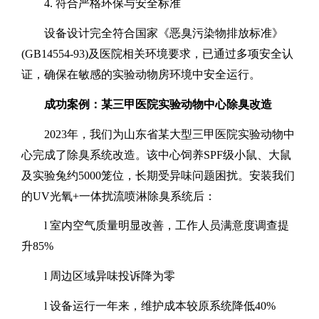
4.
符合严格环保与安全标准
设备设计完全符合国家《恶臭污染物排放标准》
(GB14554-93)
及医院相关环境要求，已通过多项安全认
证，确保在敏感的实验动物房环境中安全运行。
成功案例：某三甲医院实验动物中心除臭改造
2023
年，我们为山东省某大型三甲医院实验动物中
心完成了除臭系统改造。该中心饲养
SPF
级小鼠、大鼠
及实验兔约
5000
笼位，长期受异味问题困扰。安装我们
的
UV
光氧
+
一体扰流喷淋除臭系统后：
l
室内空气质量明显改善，工作人员满意度调查提
升
85%
l
周边区域异味投诉降为零
l
设备运行一年来，维护成本较原系统降低
40%