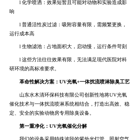
l
化学喷洒：效果短暂且可能对动物和实验造成影
响
l
普通活性炭过滤：吸附容量有限，需频繁更换，
运行成本高
l
生物滤池：占地面积大，启动慢，运行条件苛刻
l
这些方法往往效果有限，无法满足现代医院对科
研环境的高标准要求。
革命性解决方案：
UV
光氧
+
一体扰流喷淋除臭工艺
山东水木清环保科技有限公司创新性地将
UV
光氧
催化技术与一体扰流喷淋系统相结合，打造出高效、稳
定、安全的实验动物房专用除臭设备。
第一重净化：
UV
光氧催化分解
我们的设备采用特殊波段的紫外光灯管，照射空气