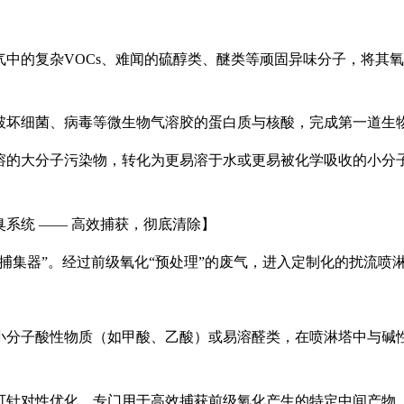
气中的复杂
VOCs
、难闻的硫醇类、醚类等顽固异味分子，将其氧
破坏细菌、病毒等微生物气溶胶的蛋白质与核酸，完成第一道生
溶的大分子污染物，转化为更易溶于水或更易被化学吸收的小分
臭系统
—— 高效捕获，彻底清除】
效捕集器”。经过前级氧化“预处理”的废气，进入定制化的扰流喷
小分子酸性物质（如甲酸、乙酸）或易溶醛类，在喷淋塔中与碱
可针对性优化，专门用于高效捕获前级氧化产生的特定中间产物