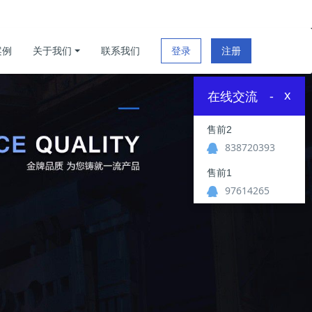
案例
关于我们
联系我们
登录
注册
x
在线交流
-
售前2
838720393
售前1
97614265