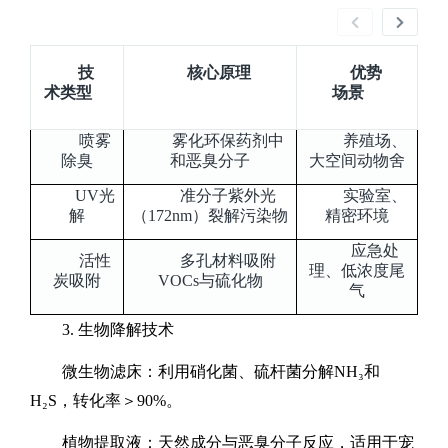
技
核心原理
优势
术类型
场景
‌喷雾
雾化环保药剂中
养殖场、
除臭
和恶臭分子
大空间动物舍
UV
光
准分子紫外光
实验室、
解
（
172nm
）裂解污染物
精密环境
应急处
‌活性
多孔材料吸附
理、低浓度尾
炭吸附
VOCs
与硫化物
气
3.
‌生物降解技术‌
‌微生物滤床‌：利用硝化菌、硫杆菌分解
NH
₃和
H
₂
S
，转化率＞
90%
。
‌植物提取液‌：天然成分与恶臭分子反应，适用于宠