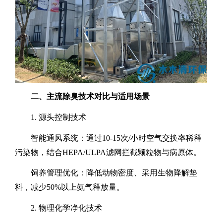
二、主流除臭技术对比与适用场景
1.
‌源头控制技术‌
‌智能通风系统‌：通过
10-15
次
/
小时空气交换率稀释
污染物，结合
HEPA/ULPA
滤网拦截颗粒物与病原体。
‌饲养管理优化‌：降低动物密度、采用生物降解垫
料，减少
50%
以上氨气释放量。
2.
‌物理化学净化技术