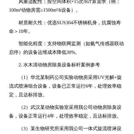
‌风量适配性‌：按空间体积×
15
次
/h
计算需求（例：
100m
³动物房需≥
1500m
³
/h
设备）。
‌材质耐久性‌：优选
SUS304
不锈钢机身，抗腐蚀寿
命＞
10
年。
‌智能化程度‌：支持物联网监测（如氨气传感器联动
启停）的设备运维成本降低
30%
。
2.
水木清动物房除臭设备
‌标杆案例参考‌
（
1
）
华北某制药公司实验动物房
采用
UV
光解
+
旋
流式喷淋
‌组合设备，
设备已正常运行
6
年，处理效率稳
定，且达标排放
。
（
2
）
武汉某动物实验室采用我公司动物房除臭设
备，设备正常运行
4
年，处理效率稳定，且达标排放
。
（
3
）某生物研究所采用我公司一体式旋流喷淋设