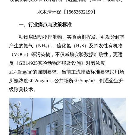
水木清环保【
15653632199
】
一、行业痛点与政策标准
动物房因动物排泄物、实验药剂挥发、毛发分解等
产生的
‌氨气（
NH
₃）‌、‌硫化氢（
H
₂
S
）‌及‌挥发性有机物
（
VOCs
）‌等污染物，不仅威胁实验数据准确性，更违
反《
GB14925
实验动物环境及设施》对氨浓度
≤
14.0mg/m
³的强制要求。当前主流排放标准要求民用场
所氨浓度≤
0.2mg/m
³，公共场所≤
0.5mg/m
³，倒逼企业升
级除臭技术。