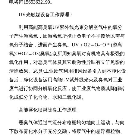
电咨询
15653632199
。
UV
光触媒设备工作原理：
利用高能高臭氧
UV
紫外线光束分解空气中的氧分
子产生游离氧，因游离氧所携正负电子不平衡所以需与
氧分子结合，进而产生臭氧。
UV
＋
O2
→
O-+O
＊
(
游离
氧
)O+O2
→
O3(
臭氧
),
众所周知臭氧对有机物具有极强的
氧化作用，对恶臭气体及其它刺激性异味有立竿见影的
清除效果。恶臭
/
工业废气利用排风设备引入到本净化设
备后，净化设备运用高能
UV
紫外线光束及臭氧对工业
废气进行协同分解氧化反应，使工业废气物质其降解转
化成低分子化合物、水和二氧化碳。
高能雾化喷淋除臭工作原理：
恶臭气体通过气流分布格栅均匀地向上运动，与向
下散布雾化水分子充分交融，将废气中的悬浮颗粒物、