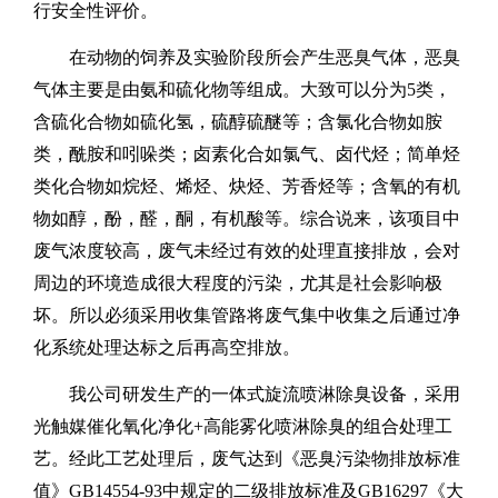
行安全性评价
。
在动物的饲养及实验阶段所会产生恶臭气体，恶臭
气体主要是由氨和硫化物等组成。大致可以分为
5
类，
含硫化合物如硫化氢，硫醇硫醚等；含氯化合物如胺
类，酰胺和吲哚类；卤素化合如氯气、卤代烃；简单烃
类化合物如烷烃、烯烃、炔烃、芳香烃等；含氧的有机
物如醇，酚，醛，酮，有机酸等。综合说来，该项目中
废气浓度较高，废气未经过有效的处理直接排放，会对
周边的环境造成很大程度的污染，尤其是社会影响极
坏。所以必须采用收集管路将废气集中收集之后通过净
化系统处理达标之后再高空排放。
我公司研发生产的一体式旋流喷淋除臭设备，采用
光触媒催化氧化净化
+
高能雾化喷淋除臭的组合处理工
艺。经此工艺处理后，废气达到《恶臭污染物排放标准
值》
GB14554-93
中规定的二级排放标准及
GB16297
《大