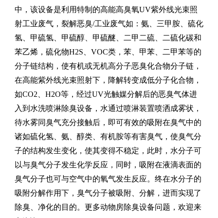
中，该设备是利用特制的高能高臭氧
UV
紫外线光束照
射工业废气，裂解恶臭
/
工业废气如：氨、三甲胺、硫化
氢、甲硫氢、甲硫醇、甲硫醚、二甲二硫、二硫化碳和
苯乙烯，硫化物
H2S
、
VOC
类，苯、甲苯、二甲苯等的
分子链结构，使有机或无机高分子恶臭化合物分子链，
在高能紫外线光束照射下，降解转变成低分子化合物，
如
CO2
、
H2O
等，经过
UV
光触媒分解后的恶臭气体进
入到水洗喷淋除臭设备，水通过喷淋装置喷洒成雾状，
待水雾同臭气充分接触后，即可有效的吸附在臭气中的
诸如硫化氢、氨、醇类、有机胺等有害臭气，使臭气分
子的结构发生变化，使其变得不稳定，此时，水分子可
以与臭气分子发生化学反应，同时，吸附在液滴表面的
臭气分子也可与空气中的氧气发生反应。终在水分子的
吸附分解作用下，臭气分子被吸附、分解，进而实现了
除臭、净化的目的。更多动物房除臭设备问题，欢迎来