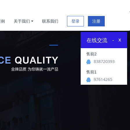
案例
关于我们
联系我们
登录
注册
x
在线交流
-
售前2
838720393
售前1
97614265