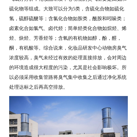
硫化物等组成。大致可以分为
5类，含硫化合物如硫化
氢，硫醇硫醚等；含氯化合物如胺类，酰胺和吲哚类；
卤素化合如氯气、卤代烃；简单烃类化合物如烷烃、烯
烃、炔烃、芳香烃等；含氧的有机物如醇，酚，醛，
酮，有机酸等。综合说来，化妆品研发中心动物房臭气
浓度较高，
臭气
未经过有效的处理直接排放，会对周边
的环境造成很大程度的污染，尤其是社会影响极坏。所
以必须采用收集管路将
臭
气集中收集之后通过净化系统
处理达标之后再高空排放。