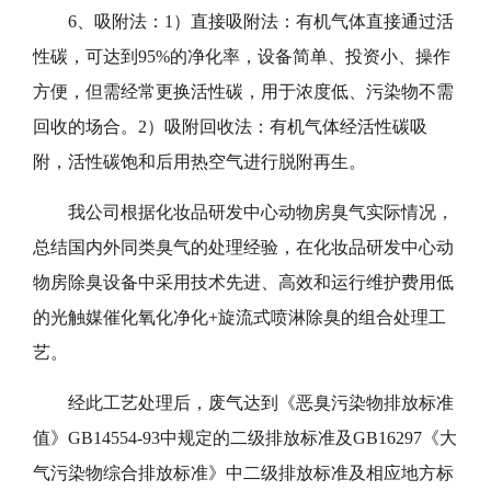
6、吸附法：1）直接吸附法：有机气体直接通过活
性碳，可达到95%的净化率，设备简单、投资小、操作
方便，但需经常更换活性碳，用于浓度低、污染物不需
回收的场合。2）吸附回收法：有机气体经活性碳吸
附，活性碳饱和后用热空气进行脱附再生。
我公司根据
化妆品研发中心动物房臭气
实际情况，
总结国内外同类
臭
气的处理经验，
在
化妆品研发中心动
物房
除臭设备中采用
技术先进、高效和运行维护费用低
的光触媒催化氧化净化
+
旋流式
喷淋除臭的组合处理工
艺。
经此工艺处理后，废气达到《恶臭污染物排放标准
值》
GB14554-93中规定的二级排放标准及GB16297《大
气污染物综合排放标准》中二级排放标准及相应地方标