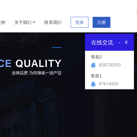
案例
关于我们
联系我们
登录
注册
x
在线交流
-
售前2
838720393
售前1
97614265