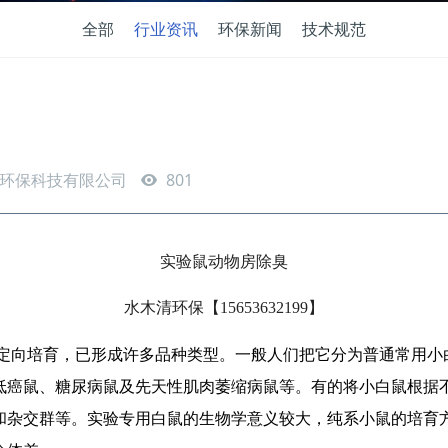
全部
行业资讯
环保新闻
技术规范
环保科技有限公司
801
实验鼠动物房除臭
水木清环保【
15653632199】
定向
培育
，已形成许多品种类型。一般人们把它分为普通常用小
低癌鼠、
糖尿病
鼠及
先天性肌肉萎缩
病鼠等。有的将小白鼠根据
和杂交群等。实验专用白鼠的生物学意义较大，纯系小鼠的培育