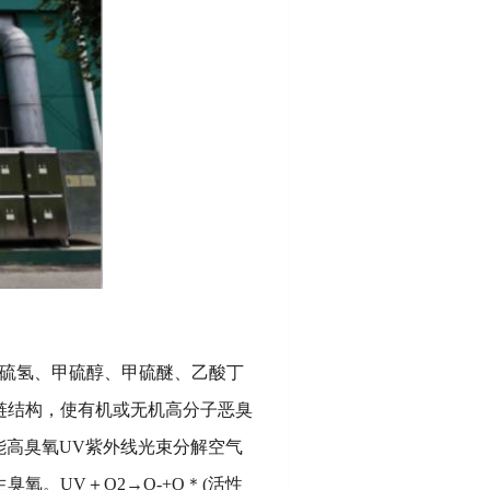
甲硫氢、甲硫醇、甲硫醚、乙酸丁
链结构，使有机或无机高分子恶臭
能高臭氧UV紫外线光束分解空气
。UV＋O2→O-+O＊(活性