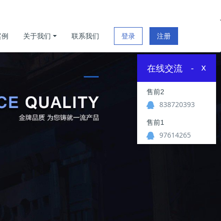
案例
关于我们
联系我们
登录
注册
x
在线交流
-
售前2
838720393
售前1
97614265