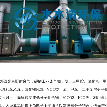
紫外线光束照射废气，裂解工业废气如：氨、三甲胺、硫化氢、
碳和苯乙烯，硫化物H2S、VOC类，苯、甲苯、二甲苯的分子
照射下，降解转变成低分子化合物，如CO2、H2O等。利用高
，因游离氧所携正负电子不平衡所以需与氧分子结合，进而产生臭氧