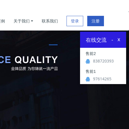
案例
关于我们
联系我们
登录
注册
x
在线交流
-
售前2
838720393
售前1
97614265