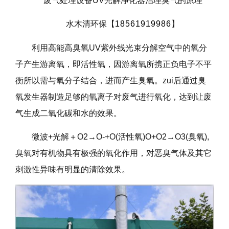
废气处理设备UV光解净化器治理臭气的原理
水木清环保【
18561919986
】
利用高能高臭氧UV紫外线光束分解空气中的氧分
子产生游离氧，即活性氧，因游离氧所携正负电子不平
衡所以需与氧分子结合，进而产生臭氧。zui后通过臭
氧发生器制造足够的氧离子对废气进行氧化，达到让废
气生成二氧化碳和水的效果。
微波+光解＋O2→O-+O(活性氧)O+O2→O3(臭氧),
臭氧对有机物具有极强的氧化作用，对恶臭气体及其它
刺激性异味有明显的清除效果。