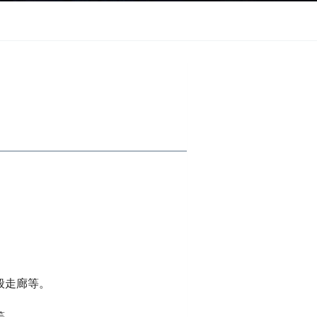
般走廊等。
等。