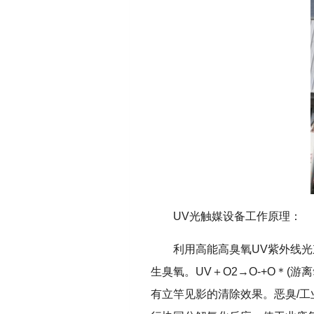
UV
光触媒设备工作原理：
利用高能高臭氧UV紫外线
生臭氧。UV＋O2→O-+O＊(
有立竿见影的清除效果。恶臭/