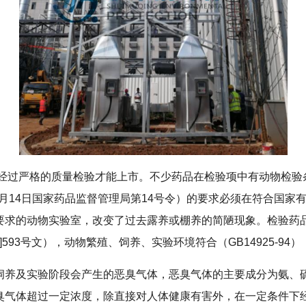
需经过严格的质量检验才能上市。不少药品在检验项中有动物检验
10月14日国家药品监督管理局第14号令）的要求必须在符合国
要求的动物实验室，改变了过去露养或棚养的简陋现象。检验药
7]593号文），动物繁殖、饲养、实验环境符合（GB14925-9
饲养及实验阶段会产生的恶臭气体，恶臭气体的主要成分为氨、
臭气体超过一定浓度，除直接对人体健康有害外，在一定条件下