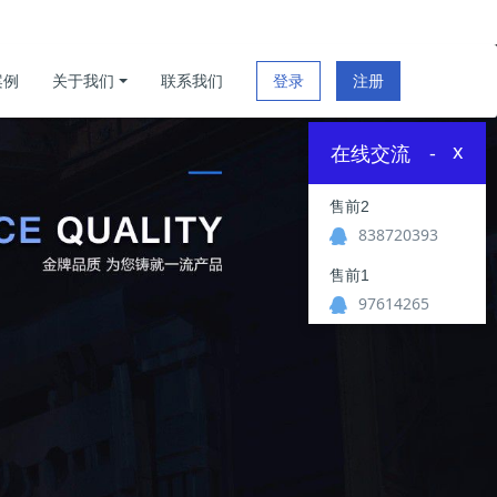
案例
关于我们
联系我们
登录
注册
x
在线交流
-
售前2
838720393
售前1
97614265