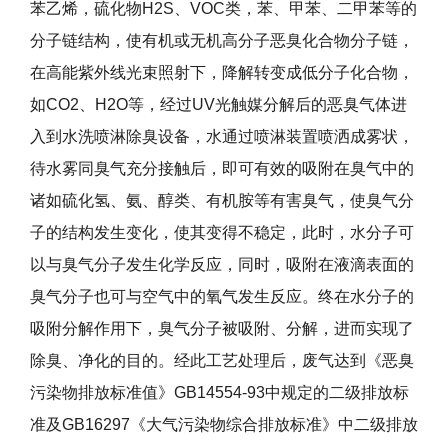
苯乙烯，硫化物H2S、VOC类，苯、甲苯、二甲苯等的
分子链结构，使有机或无机高分子恶臭化合物分子链，
在高能紫外线光束照射下，降解转变成低分子化合物，
如CO2、H2O等，经过UV光触媒分解后的恶臭气体进
入到水洗喷淋除臭设备，水通过喷淋装置喷洒成雾状，
待水雾同臭气充分接触后，即可有效的吸附在臭气中的
诸如硫化氢、氨、醇类、有机胺等有害臭气，使臭气分
子的结构发生变化，使其变得不稳定，此时，水分子可
以与臭气分子发生化学反应，同时，吸附在液滴表面的
臭气分子也可与空气中的氧气发生反应。终在水分子的
吸附分解作用下，臭气分子被吸附、分解，进而实现了
除臭、净化的目的。经此工艺处理后，废气达到《恶臭
污染物排放标准值》GB14554-93中规定的二级排放标
准及GB16297《大气污染物综合排放标准》中二级排放