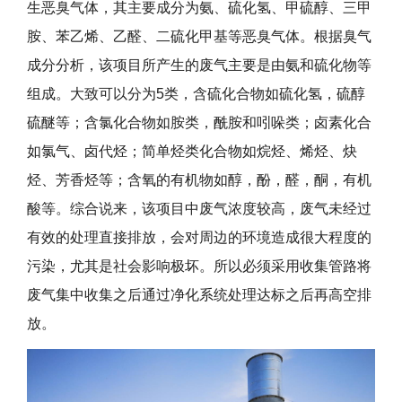
生恶臭气体，其主要成分为氨、硫化氢、甲硫醇、三甲
胺、苯乙烯、乙醛、二硫化甲基等恶臭气体。根据臭气
成分分析，该项目所产生的废气主要是由氨和硫化物等
组成。大致可以分为5类，含硫化合物如硫化氢，硫醇
硫醚等；含氯化合物如胺类，酰胺和吲哚类；卤素化合
如氯气、卤代烃；简单烃类化合物如烷烃、烯烃、炔
烃、芳香烃等；含氧的有机物如醇，酚，醛，酮，有机
酸等。综合说来，该项目中废气浓度较高，废气未经过
有效的处理直接排放，会对周边的环境造成很大程度的
污染，尤其是社会影响极坏。所以必须采用收集管路将
废气集中收集之后通过净化系统处理达标之后再高空排
放。