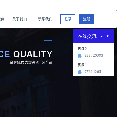
案例
关于我们
联系我们
登录
注册
x
在线交流
-
售前2
838720393
售前1
97614265