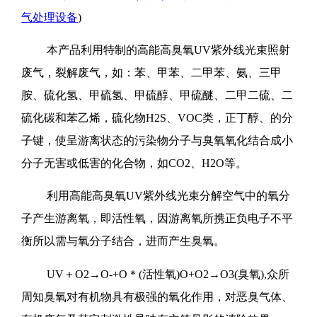
气处理设备
)
本产品利用特制的高能高臭氧UV紫外线光束照射
废气，裂解废气，如：苯、甲苯、二甲苯、氨、三甲
胺、硫化氢、甲硫氢、甲硫醇、甲硫醚、二甲二硫、二
硫化碳和苯乙烯，硫化物H2S、VOC类，正丁醇、的分
子键，使呈游离状态的污染物分子与臭氧氧化结合成小
分子无害或低害的化合物，如CO2、H2O等。
利用高能高臭氧UV紫外线光束分解空气中的氧分
子产生游离氧，即活性氧，因游离氧所携正负电子不平
衡所以需与氧分子结合，进而产生臭氧。
UV＋O2→O-+O＊(活性氧)O+O2→O3(臭氧),众所
周知臭氧对有机物具有极强的氧化作用，对恶臭气体、