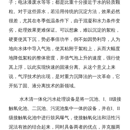
子；电泳漆废水等等；都是比重十分接近于水的轻质颗
粒。对于这些原水，若沿用传统的沉淀方法，效果必然
很差，尤其在冬季低温条件下，由于混凝和水力条件变
劣，处理效果更难保证。可以想象，难以沉淀的絮粒，
硬要使其下沉，势必事倍功半，倒不如因势利导，人为
地向水体中导入气泡，使其粘附于絮粒上，从而大幅度
地降低絮粒的整体密度，并借气泡上升的速度，强行使
其上浮，以此实现快速的固液分离。从这个意义上来
说，气浮技术的出现，是对重力沉降法的一次革命，它
开拓了固、液分离技术的新领域。
水木清一体化污水处理设备是将一沉池、I、II级接
触氧化池、二沉池、污泥池集中一体的设备，并在I、II
级接触氧化池中进行鼓风曝气，使接触氧化法和活性污
泥法有效的结合起来，同时具备两者的优点，并克服两