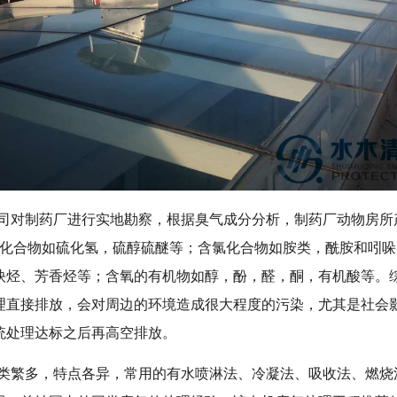
司对制药厂进行实地勘察，根据臭气成分分析，制药厂动物房所
硫化合物如硫化氢，硫醇硫醚等；含氯化合物如胺类，酰胺和吲
炔烃、芳香烃等；含氧的有机物如醇，酚，醛，酮，有机酸等。
理直接排放，会对周边的环境造成很大程度的污染，尤其是社会
统处理达标之后再高空排放。
类繁多，特点各异，常用的有水喷淋法、冷凝法、吸收法、燃烧