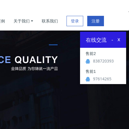
案例
关于我们
联系我们
登录
注册
x
在线交流
-
售前2
838720393
售前1
97614265