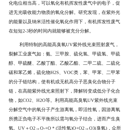
化电位相当高，可以氧化有机挥发性废气中的电子，促
进无光吸收能力物质的氧化分解。研究发现，在紫外光
的能量以及纳米活性催化氧化作用下，有机挥发性废气
在短短2-3秒的时间内就能够被充分分解。
利用特制的高能高臭氧UV紫外线光束照射废气，
裂解工业废气如：氨、三甲胺、硫化氢、甲硫氢、甲硫
醇、甲硫醚、乙酸丁酯、乙酸乙酯、二甲二硫、二硫化
碳和苯乙烯，硫化物H2S、VOC类，苯、甲苯、二甲苯
的分子链结构，使有机或无机高分子恶臭化合物分子
链，在高能紫外线光束照射下，降解转变成低分子化合
物，如CO2、H2O等。利用高能高臭氧UV紫外线光束
分解空气中的氧分子产生游离氧，即活性氧，因游离氧
所携正负电子不平衡所以需与氧分子结合，进而产生臭
氧。UV＋O2→O-+O＊(活性氧)O+O2→O3(臭氧)，众所