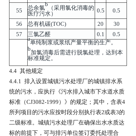
b
总余氯
（采用氯化消毒的
55
0.5
0.5
医疗污水）
56
总有机碳(TOC)
20
30
57
三氯乙醛
0.1
0.5
a
单纯制浆或浆纸产量平衡的生产。
b
加氯消毒后需进行脱氯处理，达到本
标准规定。
4.4 其他规定
4.4.1 排入设置城镇污水处理厂的城镇排水系
统的污水，应执行《污水排入城市下水道水质
标准（CJ3082-1999）》的规定；其中，含表4
所列项目的污水应按时段分别执行表2或表3的
二级标准。城镇污水处理厂在确保出水水质达
标的前提下，可与排污单位签订委托处理合