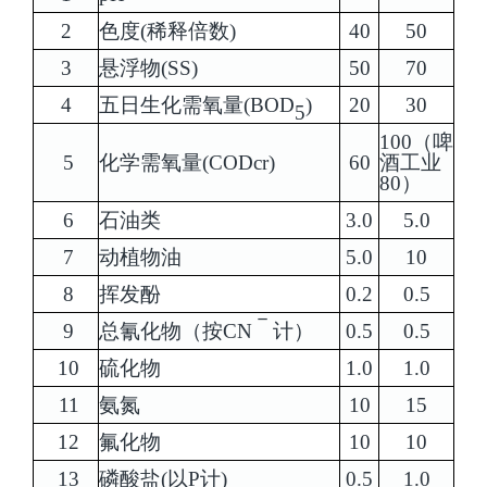
2
色度(稀释倍数)
40
50
3
悬浮物(SS)
50
70
4
五日生化需氧量(BOD
)
20
30
5
100（啤
5
化学需氧量(CODcr)
60
酒工业
80）
6
石油类
3.0
5.0
7
动植物油
5.0
10
8
挥发酚
0.2
0.5
－
9
总氰化物（按CN
计）
0.5
0.5
10
硫化物
1.0
1.0
11
氨氮
10
15
12
氟化物
10
10
13
磷酸盐(以P计)
0.5
1.0