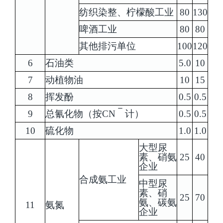
纺织染整、柠檬酸工业
80
130
啤酒工业
80
80
其他排污单位
100
120
6
石油类
5.0
10
7
动植物油
10
15
8
挥发酚
0.5
0.5
－
9
总氰化物（按CN
计）
0.5
0.5
10
硫化物
1.0
1.0
大型尿
素、硝氨
25
40
企业
合成氨工业
中型尿
素、硝
25
70
氨、碳氨
11
氨氮
企业