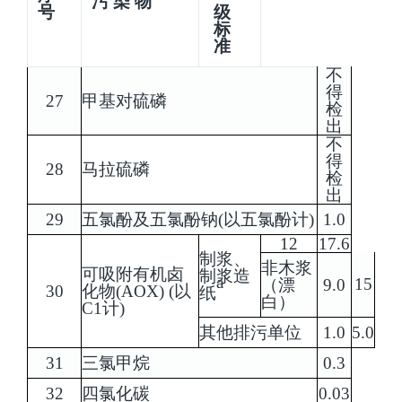
污 染 物
号
级
标
准
不
得
27
甲基对硫磷
检
出
不
得
28
马拉硫磷
检
出
29
五氯酚及五氯酚钠(以五氯酚计)
1.0
12
17.6
制浆、
非木浆
可吸附有机卤
制浆造
a
15
（漂
9.0
30
化物(AOX) (以
纸
白）
C1计)
其他排污单位
1.0
5.0
31
三氯甲烷
0.3
32
四氯化碳
0.03