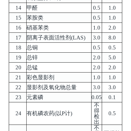
14
甲醛
0.5
1.0
15
苯胺类
0.5
1.0
16
硝基苯类
1.0
2.0
17
阴离子表面活性剂(LAS)
3.0
8.0
18
总铜
0.5
0.5
19
总锌
2.0
5.0
20
总锰
2.0
2.0
21
彩色显影剂
1.0
1.0
22
显影剂及氧化物总量
3.0
3.0
23
元素磷
0.05
0.1
不
得
24
有机磷农药(以P计)
0.5
检
出
不