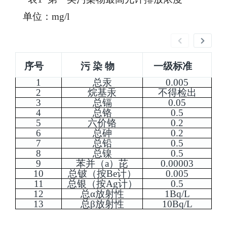
单位：mg/l
序号
污 染 物
一级标准
1
总汞
0.005
2
烷基汞
不得检出
3
总镉
0.05
4
总铬
0.5
5
六价铬
0.2
6
总砷
0.2
7
总铅
0.5
8
总镍
0.5
9
苯并（a）芘
0.00003
10
总铍（按Be计）
0.005
11
总银（按Ag计）
0.5
12
总α放射性
1Bq/L
13
总β放射性
10Bq/L