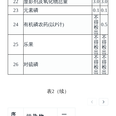
22
显影剂及氧化物总量
3.0
3.0
23
元素磷
0.1
0.1
不
得
24
有机磷农药(以P计)
0.5
检
出
不
不
得
得
25
乐果
检
检
出
出
不
不
得
得
26
对硫磷
检
检
出
出
表
2（续）
序
一