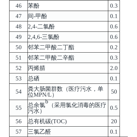
46
苯酚
0.3
47
间-甲酚
0.1
48
2,4-二氯酚
0.6
49
2,4,6-三氯酚
0.6
50
邻苯二甲酸二丁酯
0.2
51
邻苯二甲酸二辛酯
0.3
52
丙烯腈
2.0
53
总硒
0.1
粪大肠菌群数（医疗污水，单
54
50
位MPN/L）
b
总余氯
（采用氯化消毒的医疗
55
0.5
污水）
56
总有机碳(TOC)
20
57
三氯乙醛
0.1