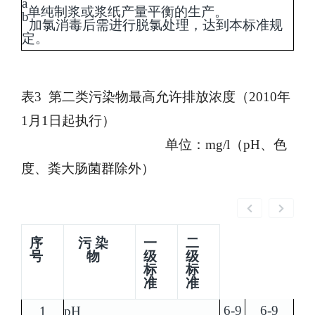
a
单纯制浆或浆纸产量平衡的生产。
b
加氯消毒后需进行脱氯处理，达到本标准规
定。
表
3 第二类污染物最高允许排放浓度（2010年
1月1日起执行）
单位：mg/l（pH、色
度、粪大肠菌群除外）
序
污 染
一
二
号
物
级
级
标
标
准
准
6-9
6-9
1
pH