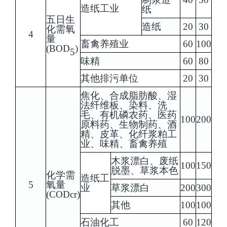
造纸工业
纸
五日生
造纸
20
30
化需氧
4
量
畜禽养殖业
60
100
(BOD
)
5
味精
60
80
其他排污单位
20
30
焦化、合成脂肪酸、湿
法纤维板、染料、洗
毛、有机磷农药、医药
100
200
原料药、生物制药、酒
精、皮革、化纤浆粕工
业、味精、畜禽养殖
木浆漂白、废纸
100
150
脱墨、草浆本色
化学需
造纸工
5
氧量
业
草浆漂白
200
300
(CODcr)
其他
100
100
石油化工
60
120