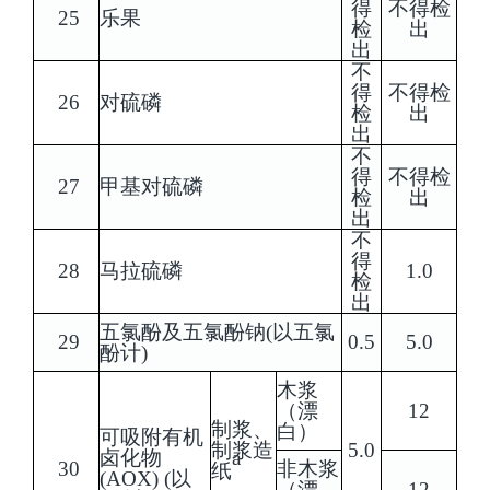
得
不得检
25
乐果
检
出
出
不
得
不得检
26
对硫磷
检
出
出
不
得
不得检
27
甲基对硫磷
检
出
出
不
得
28
马拉硫磷
1.0
检
出
五氯酚及五氯酚钠(以五氯
29
0.5
5.0
酚计)
木浆
（漂
12
制浆、
白）
可吸附有机
制浆造
5.0
a
卤化物
30
非木浆
纸
(AOX) (以
（漂
12