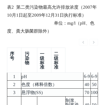
表
2 第二类污染物最高允许排放浓度（2007年
10月1日起至2009年12月31日执行标准）
单位：mg/l（pH、色
度、粪大肠菌群除外）
序
污
一
二
号
染
级
级
物
标
标
准
准
6-9
6-9
1
pH
2
色度（稀释倍数）
40
50
3
悬浮物(SS)
70
100
制浆、
制浆造
40
50