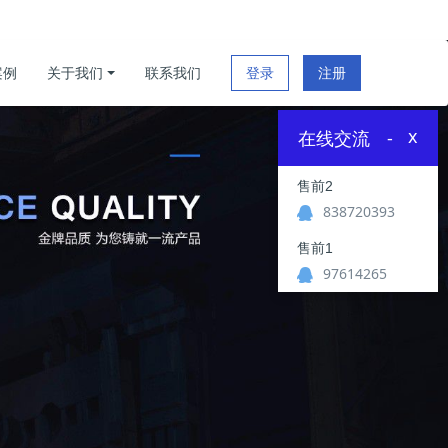
案例
关于我们
联系我们
登录
注册
x
在线交流
-
售前2
838720393
售前1
97614265