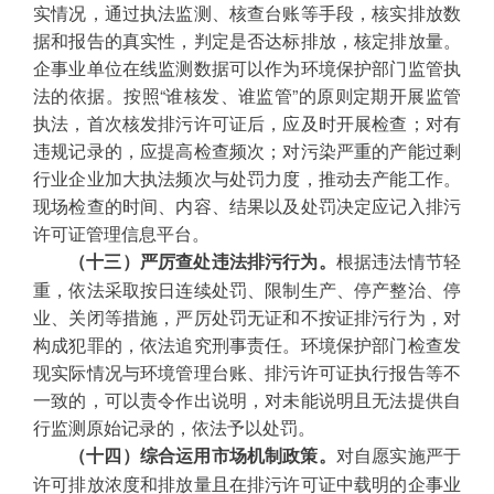
实情况，通过执法监测、核查台账等手段，核实排放数
据和报告的真实性，判定是否达标排放，核定排放量。
企事业单位在线监测数据可以作为环境保护部门监管执
法的依据。按照“谁核发、谁监管”的原则定期开展监管
执法，首次核发排污许可证后，应及时开展检查；对有
违规记录的，应提高检查频次；对污染严重的产能过剩
行业企业加大执法频次与处罚力度，推动去产能工作。
现场检查的时间、内容、结果以及处罚决定应记入排污
许可证管理信息平台。
根据违法情节轻
（十三）严厉查处违法排污行为。
重，依法采取按日连续处罚、限制生产、停产整治、停
业、关闭等措施，严厉处罚无证和不按证排污行为，对
构成犯罪的，依法追究刑事责任。环境保护部门检查发
现实际情况与环境管理台账、排污许可证执行报告等不
一致的，可以责令作出说明，对未能说明且无法提供自
行监测原始记录的，依法予以处罚。
对自愿实施严于
（十四）综合运用市场机制政策。
许可排放浓度和排放量且在排污许可证中载明的企事业