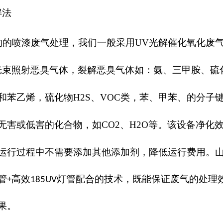
解法
的的喷漆废气处理，我们一般采用
UV
光解催化氧化废
光束照射恶臭气体，裂解恶臭气体如：氨、三甲胺、硫
和苯乙烯，硫化物H2S、VOC类，苯、甲苯、的分子
害或低害的化合物，如CO2、H2O等。
该设备净化
运行过程中不需要添加其他添加剂，降低运行费用。
管
高效
灯管配合的技术，既能保证废气的处理
+
185UV
果。