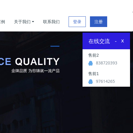
案例
关于我们
联系我们
登录
注册
x
在线交流
-
售前2
838720393
售前1
97614265