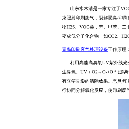
山东水木清是一家专注于VO
束照射印刷废气，裂解恶臭/印
物H2S、VOC类，苯、甲苯、
变成低分子化合物，如CO2、H2
青岛印刷废气处理设备
工作原理
利用高能高臭氧UV紫外线
生臭氧。UV＋O2→O-+O＊(
有立竿见影的清除效果。恶臭/
行协同分解氧化反应，使印刷废