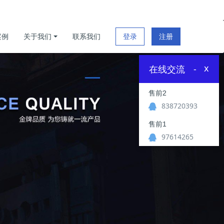
案例
关于我们
联系我们
登录
注册
x
在线交流
-
售前2
838720393
售前1
97614265