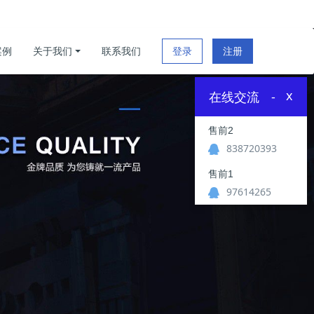
案例
关于我们
联系我们
登录
注册
x
在线交流
-
售前2
838720393
售前1
97614265