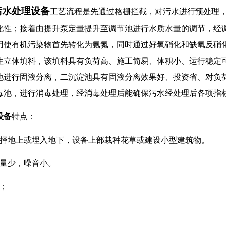
污水处理设备
工艺流程是先通过格栅拦截，对污水进行预处理
化性；接着由提升泵定量提升至调节池进行水质水量的调节，经调
用使有机污染物首先转化为氨氮，同时通过好氧硝化和缺氧反硝
性立体填料，该填料具有负荷高、施工简易、体积小、运行稳定
池进行固液分离，二沉淀池具有固液分离效果好、投资省、对负
毒池，进行消毒处理，经消毒处理后能确保污水经处理后各项指
设备
特点：
选择地上或埋入地下，设备上部栽种花草或建设小型建筑物。
出量少，噪音小。
；