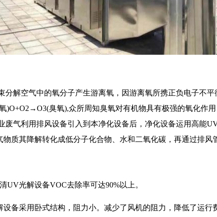
光束分解空气中的氧分子产生游离氧，因游离氧所携正负电子不平
游离氧)O+O2→O3(臭氧),众所周知臭氧对有机物具有极强的氧化
工业废气利用排风设备引入到本净化设备后，净化设备运用高能U
气物质其降解转化成低分子化合物、水和二氧化碳，再通过排风
清UV光解设备VOC去除率可达90%以上。
解设备采用卧式结构，阻力小。
减少了风机的阻力，降低了运行