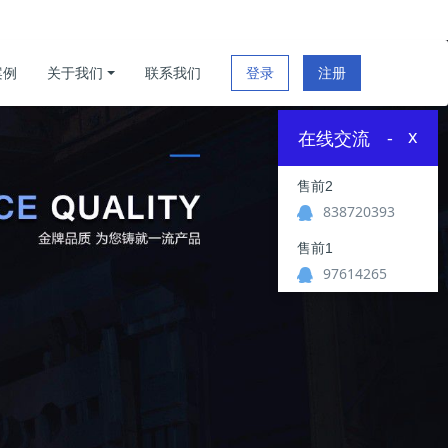
案例
关于我们
联系我们
登录
注册
x
在线交流
-
售前2
838720393
售前1
97614265