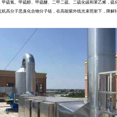
甲硫氢、甲硫醇、甲硫醚、二甲二硫、二硫化碳和苯乙烯，硫化物
无机高分子恶臭化合物分子链，在高能紫外线光束照射下，降解转