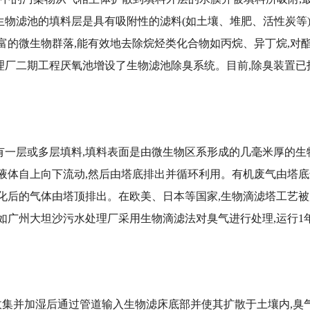
生物滤池的填料层是具有吸附性的滤料(如土壤、堆肥、活性炭等
富的微生物群落,能有效地去除烷烃类化合物如丙烷、异丁烷,对
厂二期工程厌氧池增设了生物滤池除臭系统。目前,除臭装置已投
有一层或多层填料,填料表面是由微生物区系形成的几毫米厚的
液体自上向下流动,然后由塔底排出并循环利用。有机废气由塔底
净化后的气体由塔顶排出。在欧美、日本等国家,生物滴滤塔工艺
如广州大坦沙污水处理厂采用生物滴滤法对臭气进行处理,运行1年
集并加湿后通过管道输入生物滤床底部并使其扩散于土壤内,臭