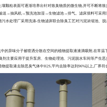
土壤颗粒表面可逐渐培养出针对致臭物质的微生物,并可不断将致
管输送→抽风机→预洗池加湿→生物滤池→排气。滤床填料可采用
污水处理厂采用洗涤-生物滤床联合除臭工艺对污泥浓缩池、脱水
中的异味分子被喷洒分散在空间的植物提取液液滴吸附,在常温
除臭剂主要应用于提升泵房、生物处理池、污泥脱水车间等产生恶
物提取液去除恶臭气体中H2S,平均去除率达到96%以上,厂界