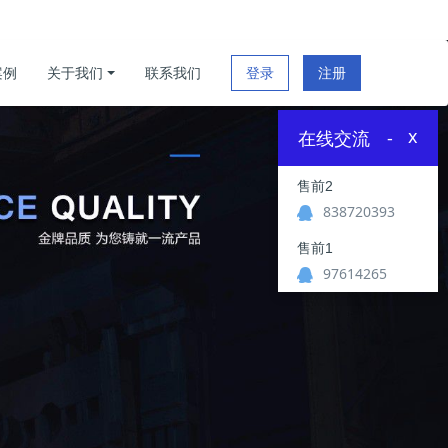
案例
关于我们
联系我们
登录
注册
x
在线交流
-
售前2
838720393
售前1
97614265