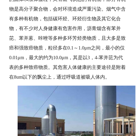
物是高分子聚合物，会对环境造成严重污染。烟气中含
有多种有机物，包括碳环烃、环烃衍生物及其它化合
物，有不少对人身健康有危害作用，沥青烟含有苯并
芘、苯并蒽、咔唑等多种多环芳烃类物质，且大多是致
癌和强致癌物质，粒径多在0.1～1.0μm之间，最小的仅
0.01μm，最大的约为10.0μm，其是以3，4-苯并芘为代
表的多种致癌物质。其危害人体健康的主要途径是附着
在8um以下的飘尘上，通过呼吸道被吸人体内。