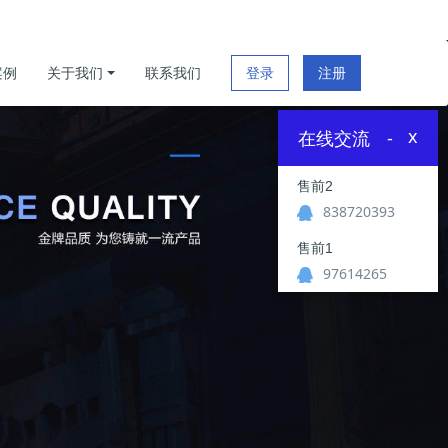
案例
关于我们
联系我们
登录
注册
x
在线交流
-
售前2
838720393
售前1
97614265